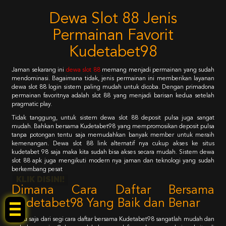
Dewa Slot 88 Jenis
Permainan Favorit
Kudetabet98
Jaman sekarang ini
dewa slot 88
memang menjadi permainan yang sudah
mendominasi. Bagaimana tidak, jenis permainan ini memberikan layanan
dewa slot 88 login sistem paling mudah untuk dicoba. Dengan primadona
permainan favoritnya adalah slot 88 yang menjadi barisan kedua setelah
pragmatic play.
Tidak tanggung, untuk sistem dewa slot 88 deposit pulsa juga sangat
mudah. Bahkan bersama Kudetabet98 yang mempromosikan deposit pulsa
tanpa potongan tentu saja memudahkan banyak member untuk meraih
kemenangan. Dewa slot 88 link alternatif nya cukup akses ke situs
kudetabet 98 saja maka kita sudah bisa akses secara mudah. Sistem dewa
slot 88 apk juga mengikuti modern nya jaman dan teknologi yang sudah
berkembang pesat
KLIK DISINI!
Dimana Cara Daftar Bersama
Kudetabet98 Yang Baik dan Benar
Tentu saja dari segi cara daftar bersama Kudetabet98 sangatlah mudah dan