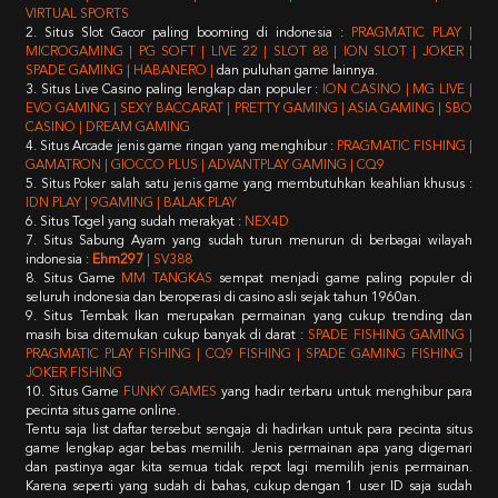
VIRTUAL SPORTS
2. Situs Slot Gacor paling booming di indonesia :
PRAGMATIC PLAY |
MICROGAMING | PG SOFT | LIVE 22 | SLOT 88 | ION SLOT | JOKER |
SPADE GAMING | HABANERO |
dan puluhan game lainnya.
3. Situs Live Casino paling lengkap dan populer :
ION CASINO | MG LIVE |
EVO GAMING | SEXY BACCARAT | PRETTY GAMING | ASIA GAMING | SBO
CASINO | DREAM GAMING
4. Situs Arcade jenis game ringan yang menghibur :
PRAGMATIC FISHING |
GAMATRON | GIOCCO PLUS | ADVANTPLAY GAMING | CQ9
5. Situs Poker salah satu jenis game yang membutuhkan keahlian khusus :
IDN PLAY | 9GAMING | BALAK PLAY
6. Situs Togel yang sudah merakyat :
NEX4D
7. Situs Sabung Ayam yang sudah turun menurun di berbagai wilayah
indonesia :
Ehm297
| SV388
8. Situs Game
MM TANGKAS
sempat menjadi game paling populer di
seluruh indonesia dan beroperasi di casino asli sejak tahun 1960an.
9. Situs Tembak Ikan merupakan permainan yang cukup trending dan
masih bisa ditemukan cukup banyak di darat :
SPADE FISHING GAMING |
PRAGMATIC PLAY FISHING | CQ9 FISHING | SPADE GAMING FISHING |
JOKER FISHING
10. Situs Game
FUNKY GAMES
yang hadir terbaru untuk menghibur para
pecinta situs game online.
Tentu saja list daftar tersebut sengaja di hadirkan untuk para pecinta situs
game lengkap agar bebas memilih. Jenis permainan apa yang digemari
dan pastinya agar kita semua tidak repot lagi memilih jenis permainan.
Karena seperti yang sudah di bahas, cukup dengan 1 user ID saja sudah