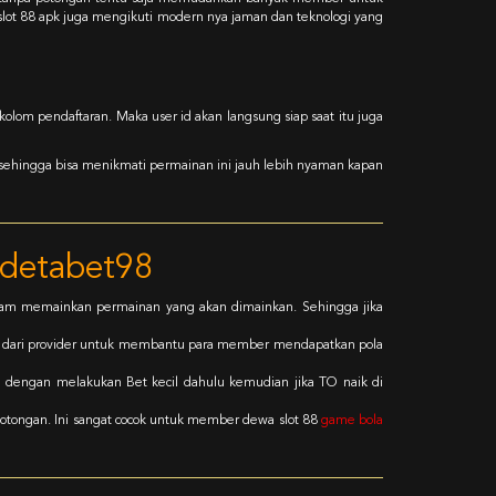
 slot 88 apk juga mengikuti modern nya jaman dan teknologi yang
olom pendaftaran. Maka user id akan langsung siap saat itu juga
 sehingga bisa menikmati permainan ini jauh lebih nyaman kapan
udetabet98
alam memainkan permainan yang akan dimainkan. Sehingga jika
g dari provider untuk membantu para member mendapatkan pola
h dengan melakukan Bet kecil dahulu kemudian jika TO naik di
otongan. Ini sangat cocok untuk member dewa slot 88
game bola