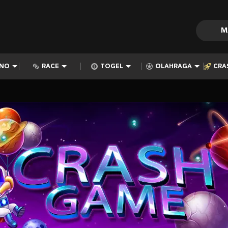
M
INO
RACE
TOGEL
OLAHRAGA
CRA