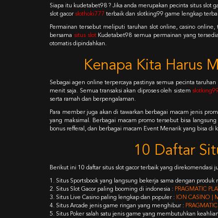
Siapa itu kudetabet98 ? Jika anda merupakan pecinta situs slot 
slot gacor
slothoki777
terbaik dan slotking99 game lengkap terba
Permainan tersebut meliputi taruhan slot online, casino onlin
bersama
situs slot
Kudetabet98 semua permainan yang tersedia b
otomatis dipindahkan.
Kenapa Kita Harus M
Sebagai agen online terpercaya pastinya semua pecinta taruhan
menit saja. Semua transaksi akan diproses oleh sistem
slotking9
serta ramah dan berpengalaman.
Para member juga akan di tawarkan berbagai macam jenis prom
yang maksimal. Berbagai macam promo tersebut bisa langsung
bonus refferal, dan berbagai macam Event Menarik yang bisa di kl
10 Daftar Si
Berikut ini 10 daftar situs slot gacor terbaik yang direkomendasi 
1. Situs Sportsbook yang langsung bekerja sama dengan produk r
2. Situs Slot Gacor paling booming di indonesia :
PRAGMATIC PLAY
3. Situs Live Casino paling lengkap dan populer :
ION CASINO | 
4. Situs Arcade jenis game ringan yang menghibur :
PRAGMATIC 
5. Situs Poker salah satu jenis game yang membutuhkan keahlian