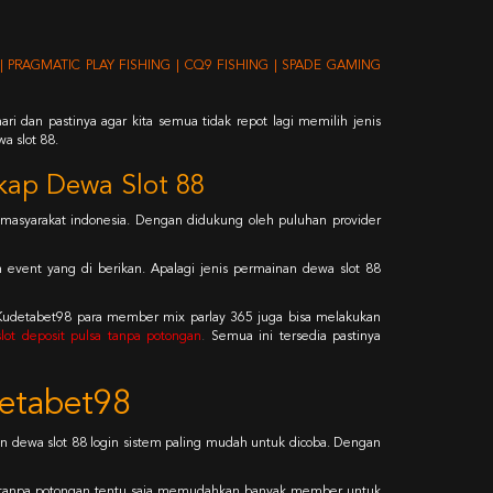
| PRAGMATIC PLAY FISHING | CQ9 FISHING | SPADE GAMING
ri dan pastinya agar kita semua tidak repot lagi memilih jenis
a slot 88.
kap Dewa Slot 88
masyarakat indonesia. Dengan didukung oleh puluhan provider
n event yang di berikan. Apalagi jenis permainan dewa slot 88
 Kudetabet98 para member mix parlay 365 juga bisa melakukan
 slot deposit pulsa tanpa potongan
.
Semua ini tersedia pastinya
detabet98
 dewa slot 88 login sistem paling mudah untuk dicoba. Dengan
a tanpa potongan tentu saja memudahkan banyak member untuk