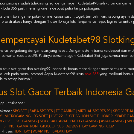
gacor pastinya sudah tidak asing lagi dengan agen Kudetabet98 selaku bandar game in
ik bola 365 pasti menang karena deposit pulsa tanpa potongan.
e, taruhan bola, game poker online, capsa susun, togel, tembak ikan, sabung ayam 
isa di akses hanya dengan 1 user ID saja loh. Tanpa harus repot lagi serta unt
empercayai Kudetabet98 Slotking
 harus bergabung dengan situs yang tepat. Dengan sistem transaksi deposit dan 
9
bersama kudetabet98. Pastinya bersama agen Kudetabet Slot juga semua member 
o situs slot gacor dan slotking99 indonesia bonus menarik agar membantu para
 di cek pada menu promosi Agen Kudetabet98 situs
bola 365
yang meliputi bonus
aim setiap harinya !
tus Slot Gacor Terbaik Indonesia
juga untuk anda :
aksasa :
SBOBET | SABA SPORTS | TF GAMING | VIRTUAL SPORTS PP | SBO VIRTU
 | MICROGAMING | PG SOFT | LIVE 22 | SLOT 88 | ION SLOT | JOKER | SPADE G
MG LIVE | EVO GAMING | SEXY BACCARAT | PRETTY GAMING | ASIA GAMING | S
FISHING | GAMATRON | GIOCCO PLUS | ADVANTPLAY GAMING | CQ9
 khusus :
IDN PLAY | 9GAMING | BALAK PLAY