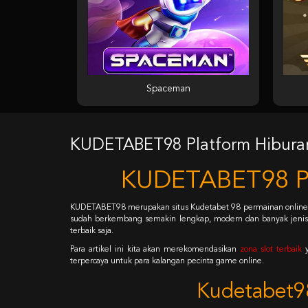
Spaceman
KUDETABET98 Platform Hiburan 
KUDETABET98 Pla
KUDETABET98 merupakan situs Kudetabet 98 permainan onlin
sudah berkembang semakin lengkap, modern dan banyak jenis. T
terbaik saja.
Para artikel ini kita akan merekomendasikan
zona slot terbaik
terpercaya untuk para kalangan pecinta game online.
Kudetabet98