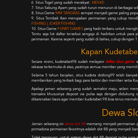
6. Situs Togel yang sudah merakyat :
NEX4D
7. Situs Sabung Ayam yang sudah turun menurun di berbagai wil
8. Situs Game
MM TANGKAS
sempat menjadi game paling populer
9. Situs Tembak Ikan merupakan permainan yang cukup trendi
FISHING | JOKER FISHING
10. Situs Game
FUNKY GAMES
yang hadir terbaru untuk menghi
Tentu saja list daftar tersebut sengaja di hadirkan untuk par
permainan. Karena seperti yang sudah di bahas, cukup dengan 1
Kapan Kudetabet
Secara resmi, kudetabet98 sudah melayani
daftar situs game
s
raksasa terkemuka di atas, pastinya semua member yang memilih
Selama 5 tahun berjalan, situs kudeta slotking99 telah banya
memberikan yang terbaik bagi para bettor dan member setia Ku
Apalagi jaman sekarang yang sudah semakin maju, selain men
transaksi khususnya deposit via pulsa saja dengan didukun
dikarenakan basis agar member kudetabet 98 bisa terus memak
Dewa Slo
Jaman sekarang ini
dewa slot 88
memang menjadi permainan yan
primadona permainan favoritnya adalah slot 88 yang menjadi bari
Tidak tanggung, untuk sistem dewa slot 88 deposit pulsa j