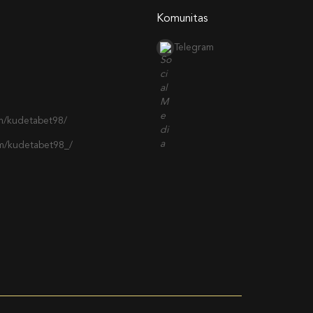
Komunitas
Telegram
m/kudetabet98/
om/kudetabet98_/