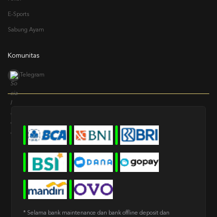
E-Sports
Sabung Ayam
Komunitas
Telegram
* Selama bank maintenance dan bank offline deposit dan