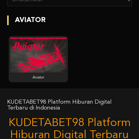
AVIATOR
Aviator
KUDETABET98 Platform Hiburan Digital
Terbaru di Indonesia
KUDETABET98 Platform
Hiburan Digital Terbaru