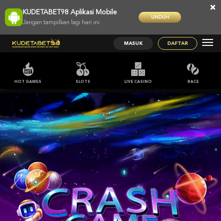
×
KUDETABET98 Aplikasi Mobile
UNDUH
Jangan tampilkan lagi hari ini
MASUK
DAFTAR
HOT GAMES
SLOTS
LIVE CASINO
RACE
;;