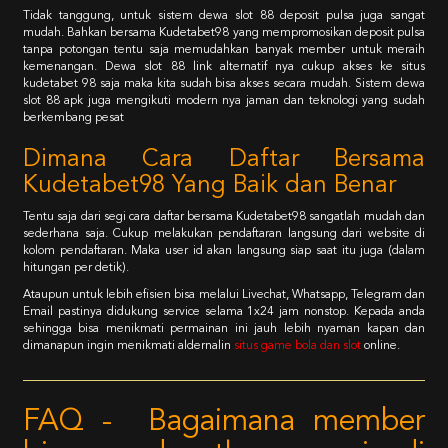
Tidak tanggung, untuk sistem dewa slot 88 deposit pulsa juga sangat
mudah. Bahkan bersama Kudetabet98 yang mempromosikan deposit pulsa
tanpa potongan tentu saja memudahkan banyak member untuk meraih
kemenangan. Dewa slot 88 link alternatif nya cukup akses ke situs
kudetabet 98 saja maka kita sudah bisa akses secara mudah. Sistem dewa
slot 88 apk juga mengikuti modern nya jaman dan teknologi yang sudah
berkembang pesat
Dimana Cara Daftar Bersama
Kudetabet98 Yang Baik dan Benar
Tentu saja dari segi cara daftar bersama Kudetabet98 sangatlah mudah dan
sederhana saja. Cukup melakukan pendaftaran langsung dari website di
kolom pendaftaran. Maka user id akan langsung siap saat itu juga (dalam
hitungan per detik).
Ataupun untuk lebih efisien bisa melalui Livechat, Whatsapp, Telegram dan
Email pastinya didukung service selama 1x24 jam nonstop. Kepada anda
sehingga bisa menikmati permainan ini jauh lebih nyaman kapan dan
dimanapun ingin menikmati aldernalin
situs game bola dan slot
online.
FAQ - Bagaimana member