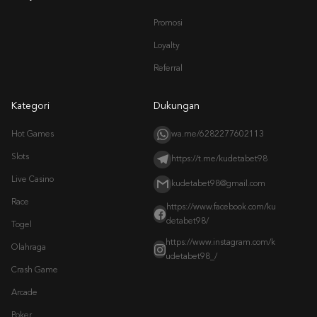
Promosi
Loyalty
Referral
Kategori
Dukungan
Hot Games
wa.me/6282277602113
Slots
https://t.me/kudetabet98
Live Casino
kudetabet98@gmail.com
Race
https://www.facebook.com/ku
detabet98/
Togel
https://www.instagram.com/k
Olahraga
udetabet98_/
Crash Game
Arcade
Poker