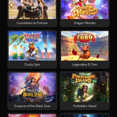
Countdown to Fortune
Dragon Wonder
Ducky Spin
Legendary El Toro
Empress of the Black Seas
Forbidden Island