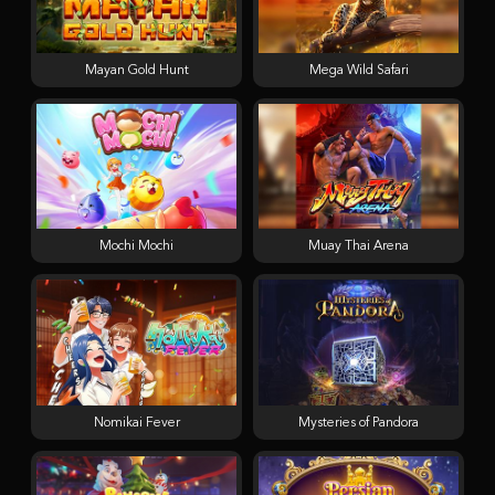
Mayan Gold Hunt
Mega Wild Safari
Mochi Mochi
Muay Thai Arena
Nomikai Fever
Mysteries of Pandora