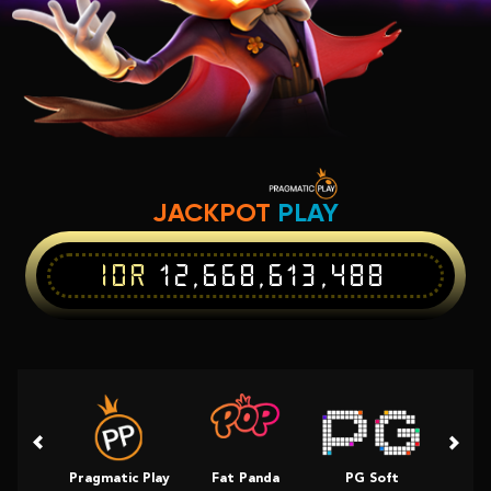
JACKPOT
PLAY
IDR
12,668,613,488
Pragmatic Play
Fat Panda
PG Soft
Slot