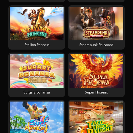
Stallion Princess
Steampunk Reloaded
Surgary bonanza
Super Phoenix