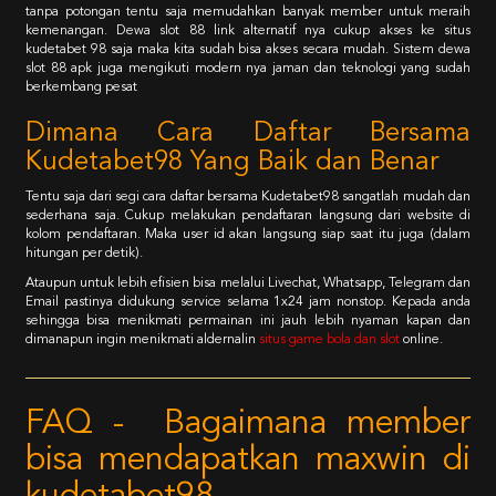
tanpa potongan tentu saja memudahkan banyak member untuk meraih
kemenangan. Dewa slot 88 link alternatif nya cukup akses ke situs
kudetabet 98 saja maka kita sudah bisa akses secara mudah. Sistem dewa
slot 88 apk juga mengikuti modern nya jaman dan teknologi yang sudah
berkembang pesat
Dimana Cara Daftar Bersama
Kudetabet98 Yang Baik dan Benar
Tentu saja dari segi cara daftar bersama Kudetabet98 sangatlah mudah dan
sederhana saja. Cukup melakukan pendaftaran langsung dari website di
kolom pendaftaran. Maka user id akan langsung siap saat itu juga (dalam
hitungan per detik).
Ataupun untuk lebih efisien bisa melalui Livechat, Whatsapp, Telegram dan
Email pastinya didukung service selama 1x24 jam nonstop. Kepada anda
sehingga bisa menikmati permainan ini jauh lebih nyaman kapan dan
dimanapun ingin menikmati aldernalin
situs game bola dan slot
online.
FAQ - Bagaimana member
bisa mendapatkan maxwin di