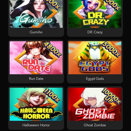
Gumiho
DR. Crazy
Run Date
Egypt Gods
Halloween Horror
Ghost Zombie