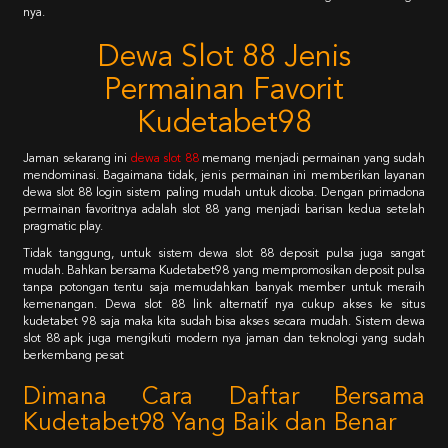
nya.
Dewa Slot 88 Jenis
Permainan Favorit
Kudetabet98
Jaman sekarang ini
dewa slot 88
memang menjadi permainan yang sudah
mendominasi. Bagaimana tidak, jenis permainan ini memberikan layanan
dewa slot 88 login sistem paling mudah untuk dicoba. Dengan primadona
permainan favoritnya adalah slot 88 yang menjadi barisan kedua setelah
pragmatic play.
Tidak tanggung, untuk sistem dewa slot 88 deposit pulsa juga sangat
mudah. Bahkan bersama Kudetabet98 yang mempromosikan deposit pulsa
tanpa potongan tentu saja memudahkan banyak member untuk meraih
kemenangan. Dewa slot 88 link alternatif nya cukup akses ke situs
kudetabet 98 saja maka kita sudah bisa akses secara mudah. Sistem dewa
slot 88 apk juga mengikuti modern nya jaman dan teknologi yang sudah
berkembang pesat
Dimana Cara Daftar Bersama
Kudetabet98 Yang Baik dan Benar