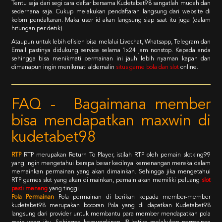
Tentu saja dari segi cara daftar bersama Kudetabet98 sangatlah mudah dan
sederhana saja. Cukup melakukan pendaftaran langsung dari website di
kolom pendaftaran. Maka user id akan langsung siap saat itu juga (dalam
hitungan per detik).
Ataupun untuk lebih efisien bisa melalui Livechat, Whatsapp, Telegram dan
Email pastinya didukung service selama 1x24 jam nonstop. Kepada anda
sehingga bisa menikmati permainan ini jauh lebih nyaman kapan dan
dimanapun ingin menikmati aldernalin
situs game bola dan slot
online.
FAQ - Bagaimana member
bisa mendapatkan maxwin di
kudetabet98
RTP
RTP merupakan Return To Player, istilah RTP oleh pemain slotking99
yang ingin mengetahui berapa besar kecilnya kemenangan mereka dalam
memainkan permainan yang akan dimainkan. Sehingga jika mengetahui
RTP games slot yang akan di mainkan, pemain akan memiliki peluang
slot
pasti menang
yang tinggi.
Pola Permainan
Pola permainan di berikan kepada member-member
kudetabet98 merupakan bocoran Pola yang di dapatkan Kudetabet98
langsung dari provider untuk membantu para member mendapatkan pola