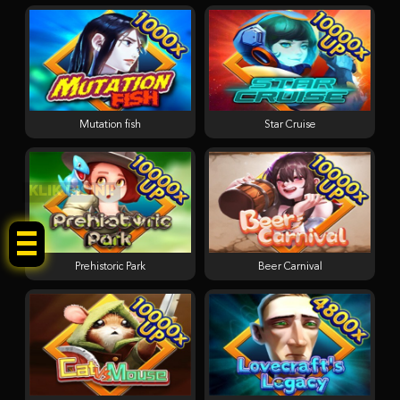
Mutation fish
Star Cruise
KLIK DISINI!
Prehistoric Park
Beer Carnival