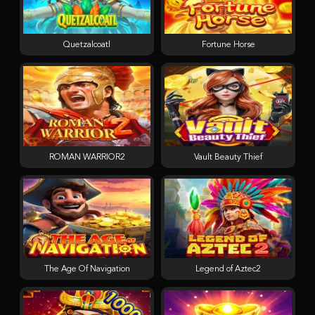
Quetzalcoatl
Fortune Horse
ROMAN WARRIOR2
Vault Beauty Thief
The Age Of Navigation
Legend of Aztec2