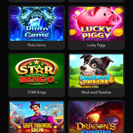
Pluto Gems
Lucky Piggy
STAR Bingo
Woof-woof Paradise