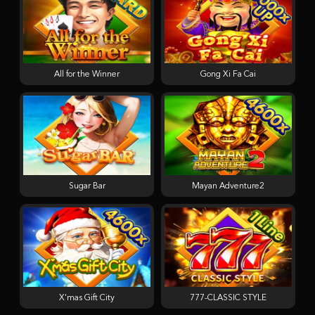
All for the Winner
Gong Xi Fa Cai
Sugar Bar
Mayan Adventure2
X'mas Gift City
777-CLASSIC STYLE