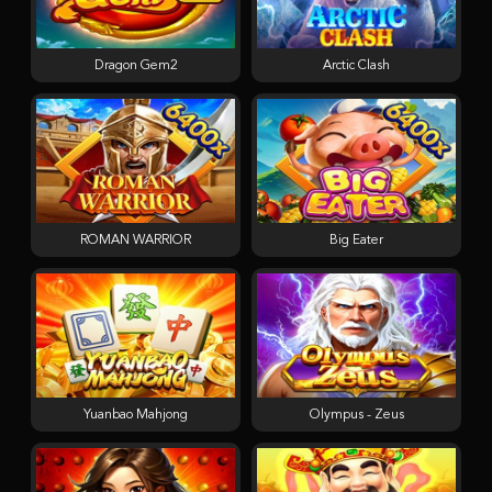
Dragon Gem2
Arctic Clash
ROMAN WARRIOR
Big Eater
Yuanbao Mahjong
Olympus - Zeus