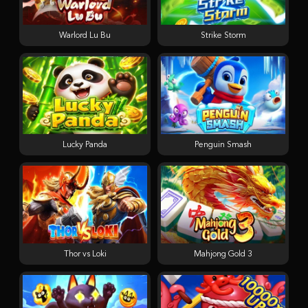
Warlord Lu Bu
Strike Storm
Lucky Panda
Penguin Smash
Thor vs Loki
Mahjong Gold 3