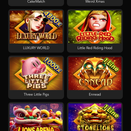
CakeMatch
Weird Xmas
LUXURY WORLD
Little Red Riding Hood
Three Little Pigs
Ennead