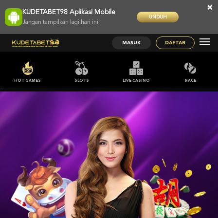
×
KUDETABET98 Aplikasi Mobile
UNDUH
Jangan tampilkan lagi hari ini
MASUK
DAFTAR
HOT GAMES
SLOTS
LIVE CASINO
RACE
;;