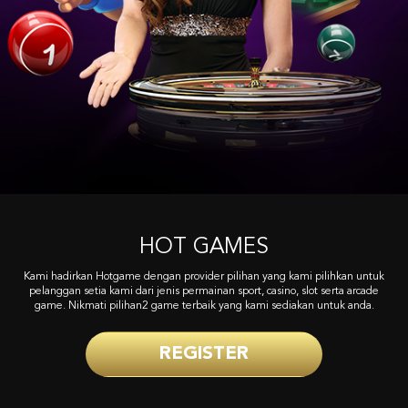
HOT GAMES
Kami hadirkan Hotgame dengan provider pilihan yang kami pilihkan untuk
pelanggan setia kami dari jenis permainan sport, casino, slot serta arcade
game. Nikmati pilihan2 game terbaik yang kami sediakan untuk anda.
REGISTER