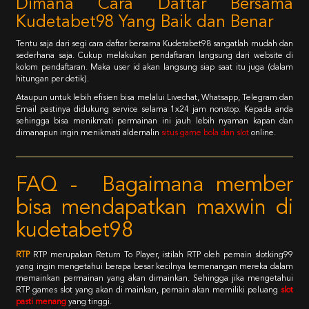
Dimana Cara Daftar Bersama
Kudetabet98 Yang Baik dan Benar
Tentu saja dari segi cara daftar bersama Kudetabet98 sangatlah mudah dan
sederhana saja. Cukup melakukan pendaftaran langsung dari website di
kolom pendaftaran. Maka user id akan langsung siap saat itu juga (dalam
hitungan per detik).
Ataupun untuk lebih efisien bisa melalui Livechat, Whatsapp, Telegram dan
Email pastinya didukung service selama 1x24 jam nonstop. Kepada anda
sehingga bisa menikmati permainan ini jauh lebih nyaman kapan dan
dimanapun ingin menikmati aldernalin
situs game bola dan slot
online.
FAQ - Bagaimana member
bisa mendapatkan maxwin di
kudetabet98
RTP
RTP merupakan Return To Player, istilah RTP oleh pemain slotking99
yang ingin mengetahui berapa besar kecilnya kemenangan mereka dalam
memainkan permainan yang akan dimainkan. Sehingga jika mengetahui
RTP games slot yang akan di mainkan, pemain akan memiliki peluang
slot
pasti menang
yang tinggi.