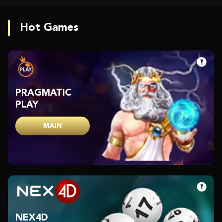
Hot Games
PRAGMATIC
PLAY
MAIN
NEX4D