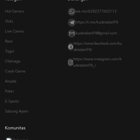
Hot Games
wa.me/6282277602113
Slots
https://t.me/kudetabet98
Live Casino
kudetabet98@gmail.com
Race
https://www.facebook.com/ku
detabet98/
Togel
https://www.instagram.com/k
Olahraga
udetabet98_/
Crash Game
Arcade
Poker
E-Sports
Sabung Ayam
Komunitas