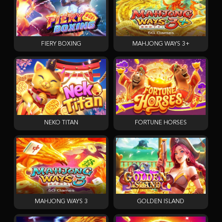
FIERY BOXING
MAHJONG WAYS 3+
NEKO TITAN
FORTUNE HORSES
MAHJONG WAYS 3
GOLDEN ISLAND