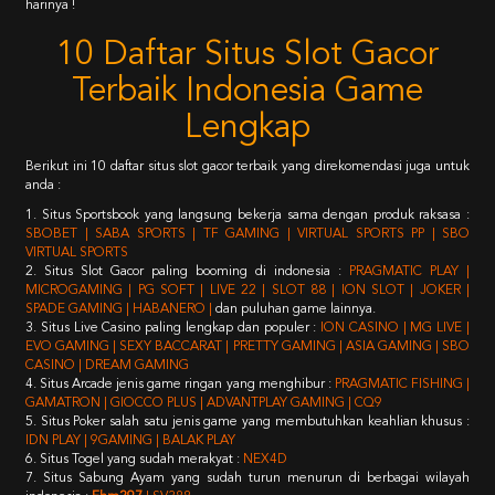
harinya !
10 Daftar Situs Slot Gacor
Terbaik Indonesia Game
Lengkap
Berikut ini 10 daftar situs slot gacor terbaik yang direkomendasi juga untuk
anda :
1. Situs Sportsbook yang langsung bekerja sama dengan produk raksasa :
SBOBET | SABA SPORTS | TF GAMING | VIRTUAL SPORTS PP | SBO
VIRTUAL SPORTS
2. Situs Slot Gacor paling booming di indonesia :
PRAGMATIC PLAY |
MICROGAMING | PG SOFT | LIVE 22 | SLOT 88 | ION SLOT | JOKER |
SPADE GAMING | HABANERO |
dan puluhan game lainnya.
3. Situs Live Casino paling lengkap dan populer :
ION CASINO | MG LIVE |
EVO GAMING | SEXY BACCARAT | PRETTY GAMING | ASIA GAMING | SBO
CASINO | DREAM GAMING
4. Situs Arcade jenis game ringan yang menghibur :
PRAGMATIC FISHING |
GAMATRON | GIOCCO PLUS | ADVANTPLAY GAMING | CQ9
5. Situs Poker salah satu jenis game yang membutuhkan keahlian khusus :
IDN PLAY | 9GAMING | BALAK PLAY
6. Situs Togel yang sudah merakyat :
NEX4D
7. Situs Sabung Ayam yang sudah turun menurun di berbagai wilayah