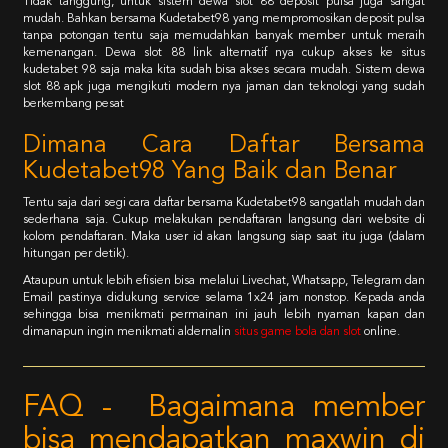
Tidak tanggung, untuk sistem dewa slot 88 deposit pulsa juga sangat
mudah. Bahkan bersama Kudetabet98 yang mempromosikan deposit pulsa
tanpa potongan tentu saja memudahkan banyak member untuk meraih
kemenangan. Dewa slot 88 link alternatif nya cukup akses ke situs
kudetabet 98 saja maka kita sudah bisa akses secara mudah. Sistem dewa
slot 88 apk juga mengikuti modern nya jaman dan teknologi yang sudah
berkembang pesat
Dimana Cara Daftar Bersama
Kudetabet98 Yang Baik dan Benar
Tentu saja dari segi cara daftar bersama Kudetabet98 sangatlah mudah dan
sederhana saja. Cukup melakukan pendaftaran langsung dari website di
kolom pendaftaran. Maka user id akan langsung siap saat itu juga (dalam
hitungan per detik).
Ataupun untuk lebih efisien bisa melalui Livechat, Whatsapp, Telegram dan
Email pastinya didukung service selama 1x24 jam nonstop. Kepada anda
sehingga bisa menikmati permainan ini jauh lebih nyaman kapan dan
dimanapun ingin menikmati aldernalin
situs game bola dan slot
online.
FAQ - Bagaimana member
bisa mendapatkan maxwin di