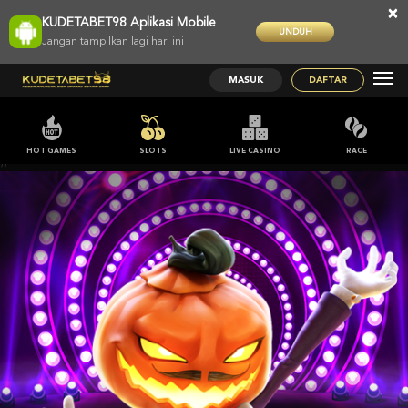
×
KUDETABET98 Aplikasi Mobile
UNDUH
Jangan tampilkan lagi hari ini
MASUK
DAFTAR
HOT GAMES
SLOTS
LIVE CASINO
RACE
;;