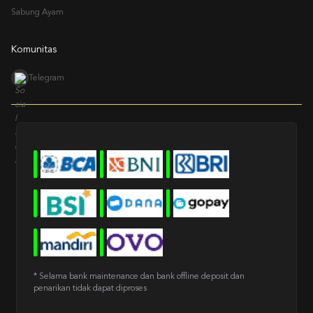
Sabung Ayam
Komunitas
Telegram
* Selama bank maintenance dan bank offline deposit dan
penarikan tidak dapat diproses