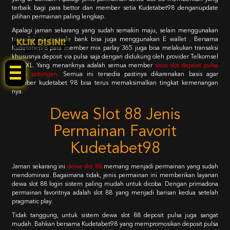
terbaik bagi para bettor dan member setia Kudetabet98 denganupdate
pilihan permainan paling lengkap.
Apalagi jaman sekarang yang sudah semakin maju, selain menggunakan
transaksi via metode bank bisa juga menggunakan E wallet . Bersama
KLIK DISINI!
Kudetabet98 para member mix parlay 365 juga bisa melakukan transaksi
khususnya deposit via pulsa saja dengan didukung oleh provider Telkomsel
Dan XL. Yang menariknya adalah semua member
situs slot deposit pulsa
tanpa potongan
.
Semua ini tersedia pastinya dikarenakan basis agar
member kudetabet 98 bisa terus memaksimalkan tingkat kemenangan
nya.
Dewa Slot 88 Jenis
Permainan Favorit
Kudetabet98
Jaman sekarang ini
dewa slot 88
memang menjadi permainan yang sudah
mendominasi. Bagaimana tidak, jenis permainan ini memberikan layanan
dewa slot 88 login sistem paling mudah untuk dicoba. Dengan primadona
permainan favoritnya adalah slot 88 yang menjadi barisan kedua setelah
pragmatic play.
Tidak tanggung, untuk sistem dewa slot 88 deposit pulsa juga sangat
mudah. Bahkan bersama Kudetabet98 yang mempromosikan deposit pulsa