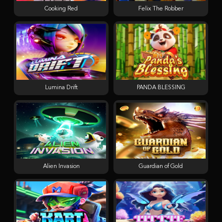
Cooking Red
Felix The Robber
Lumina Drift
PANDA BLESSING
Alien Invasion
Guardian of Gold