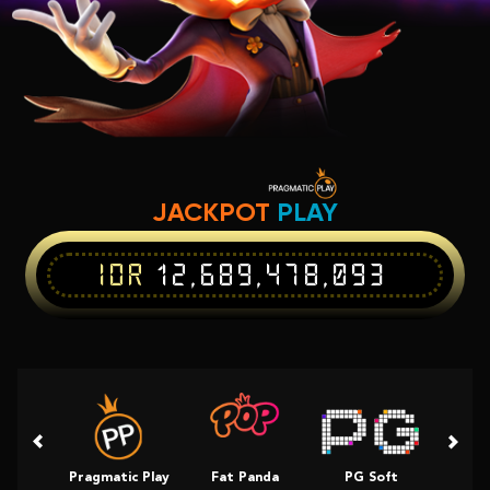
JACKPOT
PLAY
IDR
12,689,478,093
Pragmatic Play
Fat Panda
PG Soft
Slot