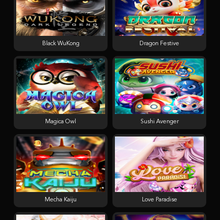
Black WuKong
Dragon Festive
Magica Owl
Sushi Avenger
Mecha Kaiju
Love Paradise