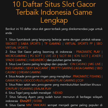
10 Daftar Situs Slot Gacor
Terbaik Indonesia Game
Lengkap
Berikut ini 10 daftar situs slot gacor terbaik yang direkomendasi juga untuk
anda :
1. Situs Sportsbook yang langsung bekerja sama dengan produk raksasa :
SBOBET | SABA SPORTS | TF GAMING | VIRTUAL SPORTS PP | SBO
VIRTUAL SPORTS
2. Situs Slot Gacor paling booming di indonesia :
PRAGMATIC PLAY |
MICROGAMING | PG SOFT | LIVE 22 | SLOT 88 | ION SLOT | JOKER |
SPADE GAMING | HABANERO |
dan puluhan game lainnya.
3. Situs Live Casino paling lengkap dan populer :
ION CASINO | MG LIVE |
EVO GAMING | SEXY BACCARAT | PRETTY GAMING | ASIA GAMING | SBO
CASINO | DREAM GAMING
4. Situs Arcade jenis game ringan yang menghibur :
PRAGMATIC FISHING |
GAMATRON | GIOCCO PLUS | ADVANTPLAY GAMING | CQ9
5. Situs Poker salah satu jenis game yang membutuhkan keahlian khusus :
IDN PLAY | 9GAMING | BALAK PLAY
6. Situs Togel yang sudah merakyat :
NEX4D
7. Situs Sabung Ayam yang sudah turun menurun di berbagai wilayah
indonesia :
Ehm297
| SV388
8. Situs Game
MM TANGKAS
sempat menjadi game paling populer di