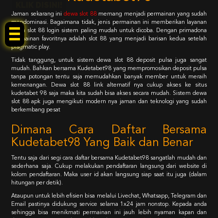
KLIK DISINI!
Jaman sekarang ini
dewa slot 88
memang menjadi permainan yang sudah
mendominasi. Bagaimana tidak, jenis permainan ini memberikan layanan
dewa slot 88 login sistem paling mudah untuk dicoba. Dengan primadona
permainan favoritnya adalah slot 88 yang menjadi barisan kedua setelah
pragmatic play.
Tidak tanggung, untuk sistem dewa slot 88 deposit pulsa juga sangat
mudah. Bahkan bersama Kudetabet98 yang mempromosikan deposit pulsa
tanpa potongan tentu saja memudahkan banyak member untuk meraih
kemenangan. Dewa slot 88 link alternatif nya cukup akses ke situs
kudetabet 98 saja maka kita sudah bisa akses secara mudah. Sistem dewa
slot 88 apk juga mengikuti modern nya jaman dan teknologi yang sudah
berkembang pesat
Dimana Cara Daftar Bersama
Kudetabet98 Yang Baik dan Benar
Tentu saja dari segi cara daftar bersama Kudetabet98 sangatlah mudah dan
sederhana saja. Cukup melakukan pendaftaran langsung dari website di
kolom pendaftaran. Maka user id akan langsung siap saat itu juga (dalam
hitungan per detik).
Ataupun untuk lebih efisien bisa melalui Livechat, Whatsapp, Telegram dan
Email pastinya didukung service selama 1x24 jam nonstop. Kepada anda
sehingga bisa menikmati permainan ini jauh lebih nyaman kapan dan