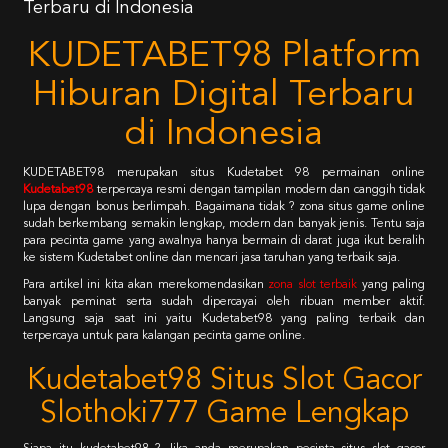
Terbaru di Indonesia
KUDETABET98 Platform
Hiburan Digital Terbaru
di Indonesia
KUDETABET98 merupakan situs Kudetabet 98 permainan online
Kudetabet98
terpercaya resmi dengan tampilan modern dan canggih tidak
lupa dengan bonus berlimpah. Bagaimana tidak ? zona situs game online
sudah berkembang semakin lengkap, modern dan banyak jenis. Tentu saja
para pecinta game yang awalnya hanya bermain di darat juga ikut beralih
ke sistem Kudetabet online dan mencari jasa taruhan yang terbaik saja.
Para artikel ini kita akan merekomendasikan
zona slot terbaik
yang paling
banyak peminat serta sudah dipercayai oleh ribuan member aktif.
Langsung saja saat ini yaitu Kudetabet98 yang paling terbaik dan
terpercaya untuk para kalangan pecinta game online.
Kudetabet98 Situs Slot Gacor
Slothoki777 Game Lengkap