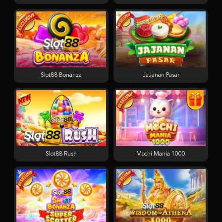
Slot88 Bonanza
JaJanan Pasar
Slot88 Rush
Mochi Mania 1000