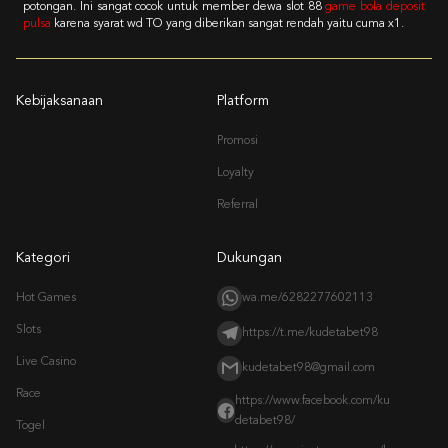
potongan. Ini sangat cocok untuk member dewa slot 88
game bola deposit
pulsa
karena syarat wd TO yang diberikan sangat rendah yaitu cuma x1.
Kebijaksanaan
Platform
Promosi
Loyalty
Referral
Kategori
Dukungan
Hot Games
wa.me/6282277602113
Slots
https://t.me/kudetabet98
Live Casino
kudetabet98@gmail.com
Race
https://www.facebook.com/ku
detabet98/
Togel