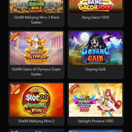
Slot88 Mahjong Wins 3 Black
Bang Gacor 1000
Scatter
Slot88 Gates of Olympus Super
Goyang Gaib
Scatter
Slot88 Mahjong Wins 2
Starlight Princess 1000