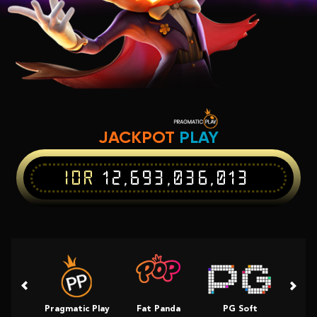
JACKPOT
PLAY
IDR
12,693,036,013
Pragmatic Play
Fat Panda
PG Soft
Slot