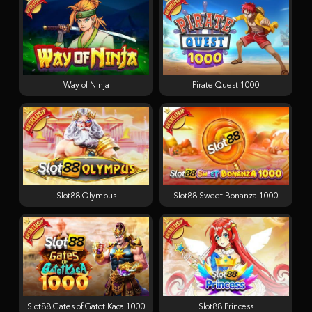
Way of Ninja
Pirate Quest 1000
Slot88 Olympus
Slot88 Sweet Bonanza 1000
Slot88 Gates of Gatot Kaca 1000
Slot88 Princess