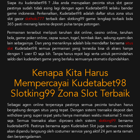
Siapa itu kudetabet98 ? Jika anda merupakan pecinta situs slot gacor
pastinya sudah tidak asing lagi dengan agen Kudetabet98 selaku bandar
game indonesia. Perkenalkan, Kudetabet98 adalah daftar situs zona situs
slot gacor
slothoki777
terbaik dan slotking99 game lengkap terbaik bola
365 pasti menang karena deposit pulsa tanpa potongan.
Permainan tersebut meliputi taruhan slot online, casino online, taruhan
bola, game poker online, capsa susun, togel, tembak ikan, sabung ayam dan
lain sebagainya. Dan yang menariknya adalah bila mendaftar bersama
situs
slot
Kudetabet98 semua permainan yang tersedia bisa di akses hanya
dengan 1 user ID saja loh. Tanpa harus repot lagi serta untuk pemindahan
saldo dari kudetabet game yang berlaku semuanya otomatis dipindahkan.
Kenapa Kita Harus
Mempercayai Kudetabet98
Slotking99 Zona Slot Terbaik
Sebagai agen online terpercaya pastinya semua pecinta taruhan harus
bergabung dengan situs yang tepat. Dengan sistem transaksi deposit dan
withdraw yang super cepat yaitu hanya memakan waktu maksimal 5 menit
saja. Semua transaksi akan diproses oleh sistem
slotking99
bersama
kudetabet98. Pastinya bersama agen Kudetabet Slot juga semua member
akan dipandu langsung oleh costumer service yang aktif 24 jam serta ramah
dan berpengalaman.