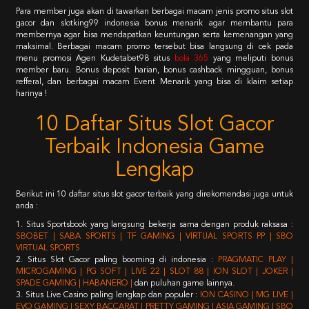
Para member juga akan di tawarkan berbagai macam jenis promo situs slot
gacor dan slotking99 indonesia bonus menarik agar membantu para
membernya agar bisa mendapatkan keuntungan serta kemenangan yang
maksimal. Berbagai macam promo tersebut bisa langsung di cek pada
menu promosi Agen Kudetabet98 situs
bola 365
yang meliputi bonus
member baru. Bonus deposit harian, bonus cashback mingguan, bonus
refferal, dan berbagai macam Event Menarik yang bisa di klaim setiap
harinya !
10 Daftar Situs Slot Gacor
Terbaik Indonesia Game
Lengkap
Berikut ini 10 daftar situs slot gacor terbaik yang direkomendasi juga untuk
anda :
1. Situs Sportsbook yang langsung bekerja sama dengan produk raksasa :
SBOBET | SABA SPORTS | TF GAMING | VIRTUAL SPORTS PP | SBO
VIRTUAL SPORTS
2. Situs Slot Gacor paling booming di indonesia :
PRAGMATIC PLAY |
MICROGAMING | PG SOFT | LIVE 22 | SLOT 88 | ION SLOT | JOKER |
SPADE GAMING | HABANERO |
dan puluhan game lainnya.
3. Situs Live Casino paling lengkap dan populer :
ION CASINO | MG LIVE |
EVO GAMING | SEXY BACCARAT | PRETTY GAMING | ASIA GAMING | SBO