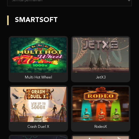
SMARTSOFT
Multi Hot Wheel
JetX3
Crash Duel X
RodeoX