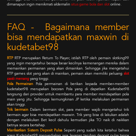
dimanapun ingin menikmati aldernalin
situs game bola dan slot
online.
FAQ - Bagaimana member
bisa mendapatkan maxwin di
kudetabet98
RTP
RTP merupakan Return To Player, istilah RTP oleh pemain slotking99
yang ingin mengetahui berapa besar kecilnya kemenangan mereka dalam
memainkan permainan yang akan dimainkan. Sehingga jika mengetahui
RTP games slot yang akan di mainkan, pemain akan memiliki peluang
slot
pasti menang
yang tinggi.
Pola Permainan
Pola permainan di berikan kepada member-member
kudetabet98 merupakan bocoran Pola yang di dapatkan Kudetabet98
langsung dari provider untuk membantu para member mendapatkan pola
main yang jitu. Sehingga kemungkinan JP ketika melakukan permainan
akan tinggi.
Trik bermain
Dalam bermain slot, para member wajib mengetahui trik
bermain agar bisa mendapatkan maxwin. Trik yang bisa di lakukan adalah
dengan melakukan Bet kecil dahulu kemudian jika TO naik di naikkan
betnya secara bertahap.
Manfaatkan Sistem Deposit Pulsa
Seperti yang sudah kita ketahui bahwa
agen Kudetabet98 menyediakan jasa layanan taruhan deposit pulsa tanpa