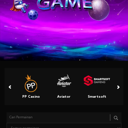
PP Casino
Aviator
Smartsoft
Micr