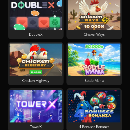
DoubleX
ChickenWays
Chicken Highway
Bottle Mania
TowerX
4 Bonuses Bonanza