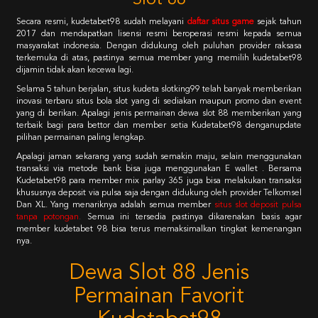
Slot 88
Secara resmi, kudetabet98 sudah melayani
daftar situs game
sejak tahun
2017 dan mendapatkan lisensi resmi beroperasi resmi kepada semua
masyarakat indonesia. Dengan didukung oleh puluhan provider raksasa
terkemuka di atas, pastinya semua member yang memilih kudetabet98
dijamin tidak akan kecewa lagi.
Selama 5 tahun berjalan, situs kudeta slotking99 telah banyak memberikan
inovasi terbaru situs bola slot yang di sediakan maupun promo dan event
yang di berikan. Apalagi jenis permainan dewa slot 88 memberikan yang
terbaik bagi para bettor dan member setia Kudetabet98 denganupdate
pilihan permainan paling lengkap.
Apalagi jaman sekarang yang sudah semakin maju, selain menggunakan
transaksi via metode bank bisa juga menggunakan E wallet . Bersama
Kudetabet98 para member mix parlay 365 juga bisa melakukan transaksi
khususnya deposit via pulsa saja dengan didukung oleh provider Telkomsel
Dan XL. Yang menariknya adalah semua member
situs slot deposit pulsa
tanpa potongan
.
Semua ini tersedia pastinya dikarenakan basis agar
member kudetabet 98 bisa terus memaksimalkan tingkat kemenangan
nya.
Dewa Slot 88 Jenis
Permainan Favorit