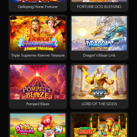
Galloping Horse Fortune
FORTUNE GOD BLESSING
Triple Supreme Xtreme Treasure
Dragon's Blaze Link
Pompeil Blaze
LORD OF THE GODS