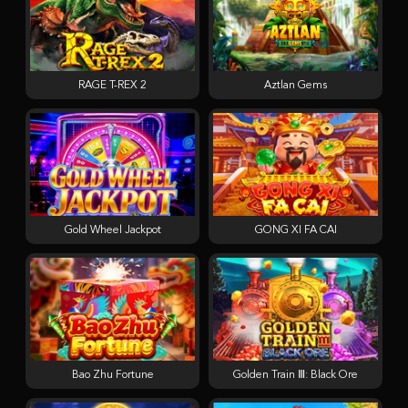
RAGE T-REX 2
Aztlan Gems
Gold Wheel Jackpot
GONG XI FA CAI
Bao Zhu Fortune
Golden Train Ⅲ: Black Ore