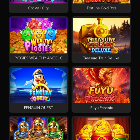
Cocktail City
Fortune Gold Pots
PIGGIES WEALTHY ANGELIC
Treasure Train Deluxe
PENGUIN QUEST
Fuyu Phoenix