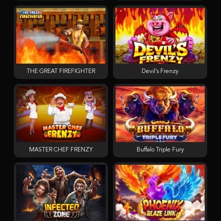
THE GREAT FIREFIGHTER
Devil’s Frenzy
MASTER CHEF FRENZY
Buffalo Triple Fury