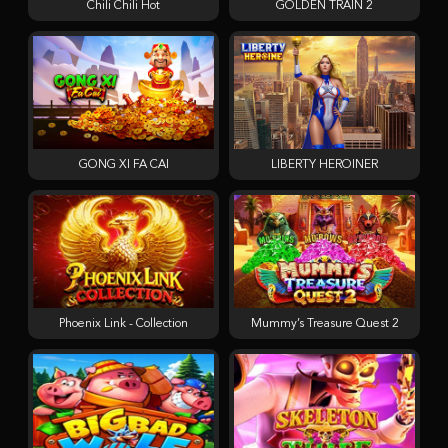
Chili Chili Hot
GOLDEN TRAIN 2
GONG XI FA CAI
LIBERTY HEROINER
Phoenix Link - Collection
Mummy’s Treasure Quest 2