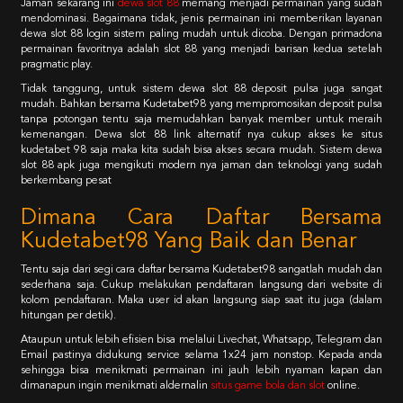
Jaman sekarang ini
dewa slot 88
memang menjadi permainan yang sudah
mendominasi. Bagaimana tidak, jenis permainan ini memberikan layanan
dewa slot 88 login sistem paling mudah untuk dicoba. Dengan primadona
permainan favoritnya adalah slot 88 yang menjadi barisan kedua setelah
pragmatic play.
Tidak tanggung, untuk sistem dewa slot 88 deposit pulsa juga sangat
mudah. Bahkan bersama Kudetabet98 yang mempromosikan deposit pulsa
tanpa potongan tentu saja memudahkan banyak member untuk meraih
kemenangan. Dewa slot 88 link alternatif nya cukup akses ke situs
kudetabet 98 saja maka kita sudah bisa akses secara mudah. Sistem dewa
slot 88 apk juga mengikuti modern nya jaman dan teknologi yang sudah
berkembang pesat
Dimana Cara Daftar Bersama
Kudetabet98 Yang Baik dan Benar
Tentu saja dari segi cara daftar bersama Kudetabet98 sangatlah mudah dan
sederhana saja. Cukup melakukan pendaftaran langsung dari website di
kolom pendaftaran. Maka user id akan langsung siap saat itu juga (dalam
hitungan per detik).
Ataupun untuk lebih efisien bisa melalui Livechat, Whatsapp, Telegram dan
Email pastinya didukung service selama 1x24 jam nonstop. Kepada anda
sehingga bisa menikmati permainan ini jauh lebih nyaman kapan dan
dimanapun ingin menikmati aldernalin
situs game bola dan slot
online.