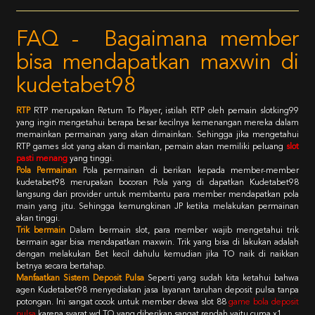
FAQ - Bagaimana member
bisa mendapatkan maxwin di
kudetabet98
RTP
RTP merupakan Return To Player, istilah RTP oleh pemain slotking99
yang ingin mengetahui berapa besar kecilnya kemenangan mereka dalam
memainkan permainan yang akan dimainkan. Sehingga jika mengetahui
RTP games slot yang akan di mainkan, pemain akan memiliki peluang
slot
pasti menang
yang tinggi.
Pola Permainan
Pola permainan di berikan kepada member-member
kudetabet98 merupakan bocoran Pola yang di dapatkan Kudetabet98
langsung dari provider untuk membantu para member mendapatkan pola
main yang jitu. Sehingga kemungkinan JP ketika melakukan permainan
akan tinggi.
Trik bermain
Dalam bermain slot, para member wajib mengetahui trik
bermain agar bisa mendapatkan maxwin. Trik yang bisa di lakukan adalah
dengan melakukan Bet kecil dahulu kemudian jika TO naik di naikkan
betnya secara bertahap.
Manfaatkan Sistem Deposit Pulsa
Seperti yang sudah kita ketahui bahwa
agen Kudetabet98 menyediakan jasa layanan taruhan deposit pulsa tanpa
potongan. Ini sangat cocok untuk member dewa slot 88
game bola deposit
pulsa
karena syarat wd TO yang diberikan sangat rendah yaitu cuma x1.