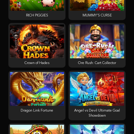
RICH PIGGIES
MUMMY'S CURSE
Crown of Hades
Ore Rush: Cart Collector
Dragon Link Fortune
Angel vs Devil Ultimate Goal
Showdown