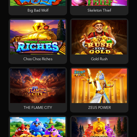
Big Bad Wolf
Skeleton Thief
Choo Choo Riches
Gold Rush
THE FLAME CITY
ZEUS POWER