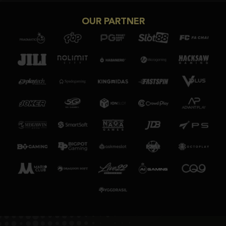
OUR PARTNER