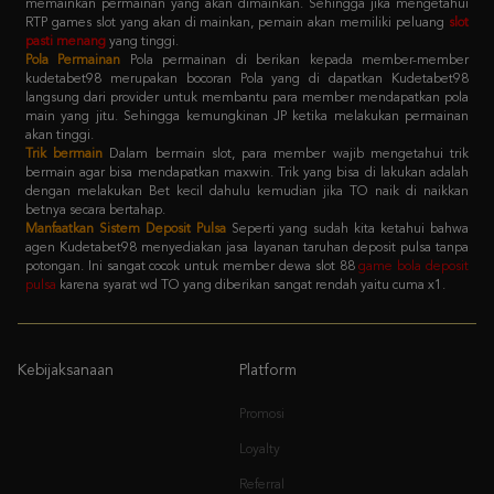
RTP games slot yang akan di mainkan, pemain akan memiliki peluang
slot
pasti menang
yang tinggi.
Pola Permainan
Pola permainan di berikan kepada member-member
kudetabet98 merupakan bocoran Pola yang di dapatkan Kudetabet98
langsung dari provider untuk membantu para member mendapatkan pola
main yang jitu. Sehingga kemungkinan JP ketika melakukan permainan
akan tinggi.
Trik bermain
Dalam bermain slot, para member wajib mengetahui trik
bermain agar bisa mendapatkan maxwin. Trik yang bisa di lakukan adalah
dengan melakukan Bet kecil dahulu kemudian jika TO naik di naikkan
betnya secara bertahap.
Manfaatkan Sistem Deposit Pulsa
Seperti yang sudah kita ketahui bahwa
agen Kudetabet98 menyediakan jasa layanan taruhan deposit pulsa tanpa
potongan. Ini sangat cocok untuk member dewa slot 88
game bola deposit
pulsa
karena syarat wd TO yang diberikan sangat rendah yaitu cuma x1.
Kebijaksanaan
Platform
Promosi
Loyalty
Referral