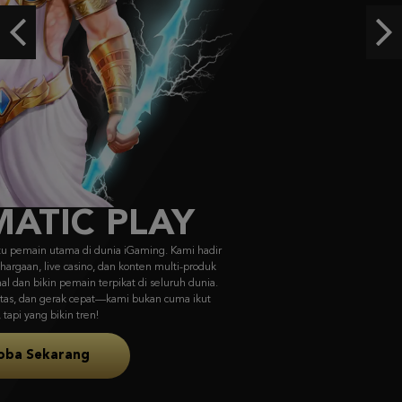
nabi****8
IDR
821,500.00
Previous
Ne
Gates of Olympus Super Scatter
nabi****8
IDR
759,320.00
FAT PANDA
Fat Panda adalah slot brand dari Pragmatic Play yang bold dan penuh impact!
Dirancang buat nyita perhatian dan kasih gameplay seru yang nggak
ketebak. Dengan energi yang meledak-ledak, visual yang kece, dan potensi
menang besar—Fat Panda bukan cuma hiburan, tapi pembawa hoki sejati!
Coba Sekarang