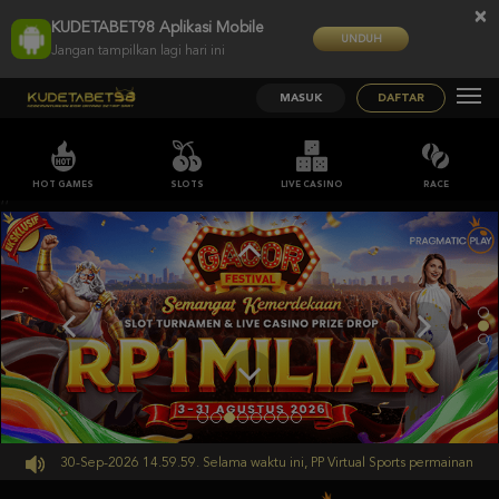
×
KUDETABET98 Aplikasi Mobile
UNDUH
Jangan tampilkan lagi hari ini
MASUK
DAFTAR
HOT GAMES
SLOTS
LIVE CASINO
RACE
;;
 sampai 30-Sep-2026 14.59.59. Selama waktu ini, PP Virtual Sports permainan tida