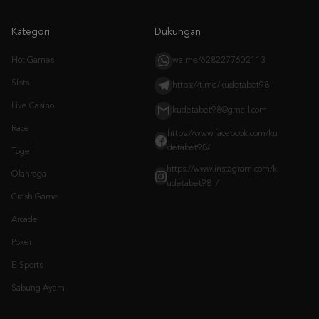
Kategori
Dukungan
Hot Games
wa.me/6282277602113
Slots
https://t.me/kudetabet98
Live Casino
kudetabet98@gmail.com
Race
https://www.facebook.com/ku
detabet98/
Togel
https://www.instagram.com/k
Olahraga
udetabet98_/
Crash Game
Arcade
Poker
E-Sports
Sabung Ayam
Komunitas