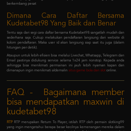
Dimana Cara Daftar Bersama
Kudetabet98 Yang Baik dan Benar
Tentu saja dari segi cara daftar bersama Kudetabet98 sangatlah mudah dan
sederhana saja. Cukup melakukan pendaftaran langsung dari website di
kolom pendaftaran. Maka user id akan langsung siap saat itu juga (dalam
hitungan per detik).
Ataupun untuk lebih efisien bisa melalui Livechat, Whatsapp, Telegram dan
Email pastinya didukung service selama 1x24 jam nonstop. Kepada anda
sehingga bisa menikmati permainan ini jauh lebih nyaman kapan dan
dimanapun ingin menikmati aldernalin
situs game bola dan slot
online.
FAQ - Bagaimana member
bisa mendapatkan maxwin di
kudetabet98
RTP
RTP merupakan Return To Player, istilah RTP oleh pemain slotking99
yang ingin mengetahui berapa besar kecilnya kemenangan mereka dalam
memainkan permainan yang akan dimainkan. Sehingga jika mengetahui