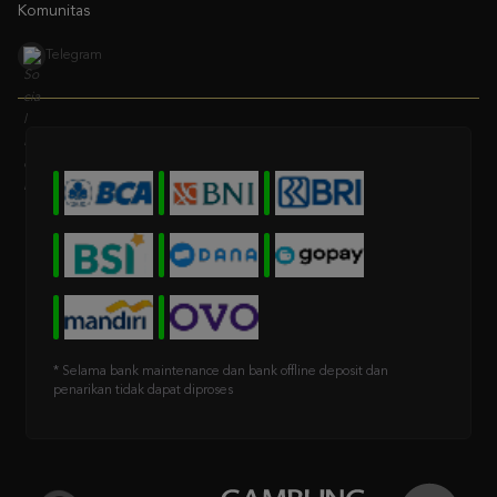
Telegram
* Selama bank maintenance dan bank offline deposit dan
penarikan tidak dapat diproses