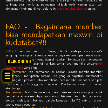
Email pastinya didukung service selama 1x24 jam nonstop. Kepada anda
sehingga bisa menikmati permainan ini jauh lebih nyaman kapan dan
dimanapun ingin menikmati aldernalin
situs game bola dan slot
online.
FAQ - Bagaimana member
bisa mendapatkan maxwin di
kudetabet98
RTP
RTP merupakan Return To Player, istilah RTP oleh pemain slotking99
yang ingin mengetahui berapa besar kecilnya kemenangan mereka dalam
memainkan permainan yang akan dimainkan. Sehingga jika mengetahui
KLIK DISINI!
RTP games slot yang akan di mainkan, pemain akan memiliki peluang
slot
pasti menang
yang tinggi.
Pola Permainan
Pola permainan di berikan kepada member-member
kudetabet98 merupakan bocoran Pola yang di dapatkan Kudetabet98
langsung dari provider untuk membantu para member mendapatkan pola
main yang jitu. Sehingga kemungkinan JP ketika melakukan permainan
akan tinggi.
Trik bermain
Dalam bermain slot, para member wajib mengetahui trik
bermain agar bisa mendapatkan maxwin. Trik yang bisa di lakukan adalah
dengan melakukan Bet kecil dahulu kemudian jika TO naik di naikkan
betnya secara bertahap.