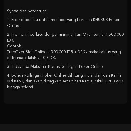
Syarat dan Ketentuan:
1. Promo berlaku untuk member yang bermain KHUSUS Poker
Online.
2. Promo ini berlaku dengan minimal TurnOver senilai 1.500.000
IDR.
Contoh :
TurnOver Slot Online 1.500.000 IDR x 0.5%, maka bonus yang
di terima adalah 7.500 IDR.
3. Tidak ada Maksimal Bonus Rollingan Poker Online
4. Bonus Rollingan Poker Online dihitung mulai dari dari Kamis
s/d Rabu, dan akan dibagikan setiap hari Kamis Pukul 11:00 WIB
hingga selesai.