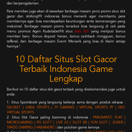
dan berpengalaman.
Para member juga akan di tawarkan berbagai macam jenis promo situs slot
gacor dan slotking99 indonesia bonus menarik agar membantu para
membernya agar bisa mendapatkan keuntungan serta kemenangan yang
maksimal. Berbagai macam promo tersebut bisa langsung di cek pada
menu promosi Agen Kudetabet98 situs
bola 365
yang meliputi bonus
member baru. Bonus deposit harian, bonus cashback mingguan, bonus
refferal, dan berbagai macam Event Menarik yang bisa di klaim setiap
harinya !
10 Daftar Situs Slot Gacor
Terbaik Indonesia Game
Lengkap
Berikut ini 10 daftar situs slot gacor terbaik yang direkomendasi juga untuk
anda :
1. Situs Sportsbook yang langsung bekerja sama dengan produk raksasa :
SBOBET | SABA SPORTS | TF GAMING | VIRTUAL SPORTS PP | SBO
VIRTUAL SPORTS
2. Situs Slot Gacor paling booming di indonesia :
PRAGMATIC PLAY |
MICROGAMING | PG SOFT | LIVE 22 | SLOT 88 | ION SLOT | JOKER |
SPADE GAMING | HABANERO |
dan puluhan game lainnya.