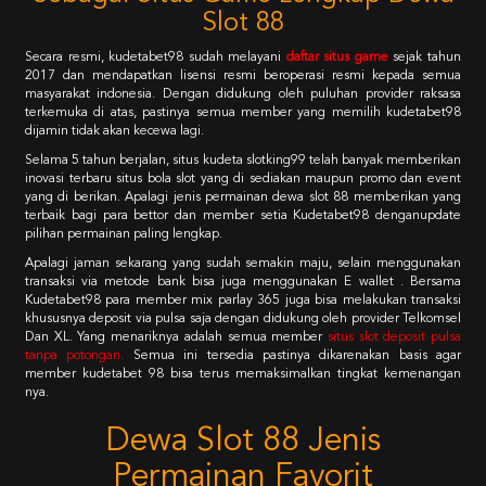
Slot 88
Secara resmi, kudetabet98 sudah melayani
daftar situs game
sejak tahun
2017 dan mendapatkan lisensi resmi beroperasi resmi kepada semua
masyarakat indonesia. Dengan didukung oleh puluhan provider raksasa
terkemuka di atas, pastinya semua member yang memilih kudetabet98
dijamin tidak akan kecewa lagi.
Selama 5 tahun berjalan, situs kudeta slotking99 telah banyak memberikan
inovasi terbaru situs bola slot yang di sediakan maupun promo dan event
yang di berikan. Apalagi jenis permainan dewa slot 88 memberikan yang
terbaik bagi para bettor dan member setia Kudetabet98 denganupdate
pilihan permainan paling lengkap.
Apalagi jaman sekarang yang sudah semakin maju, selain menggunakan
transaksi via metode bank bisa juga menggunakan E wallet . Bersama
Kudetabet98 para member mix parlay 365 juga bisa melakukan transaksi
khususnya deposit via pulsa saja dengan didukung oleh provider Telkomsel
Dan XL. Yang menariknya adalah semua member
situs slot deposit pulsa
tanpa potongan
.
Semua ini tersedia pastinya dikarenakan basis agar
member kudetabet 98 bisa terus memaksimalkan tingkat kemenangan
nya.
Dewa Slot 88 Jenis
Permainan Favorit