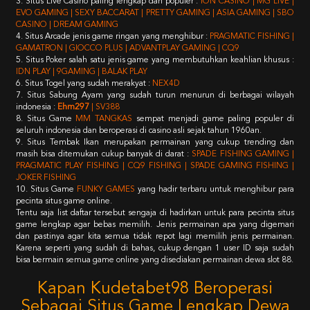
3. Situs Live Casino paling lengkap dan populer :
ION CASINO | MG LIVE |
EVO GAMING | SEXY BACCARAT | PRETTY GAMING | ASIA GAMING | SBO
CASINO | DREAM GAMING
4. Situs Arcade jenis game ringan yang menghibur :
PRAGMATIC FISHING |
GAMATRON | GIOCCO PLUS | ADVANTPLAY GAMING | CQ9
5. Situs Poker salah satu jenis game yang membutuhkan keahlian khusus :
IDN PLAY | 9GAMING | BALAK PLAY
6. Situs Togel yang sudah merakyat :
NEX4D
7. Situs Sabung Ayam yang sudah turun menurun di berbagai wilayah
indonesia :
Ehm297
| SV388
8. Situs Game
MM TANGKAS
sempat menjadi game paling populer di
seluruh indonesia dan beroperasi di casino asli sejak tahun 1960an.
9. Situs Tembak Ikan merupakan permainan yang cukup trending dan
masih bisa ditemukan cukup banyak di darat :
SPADE FISHING GAMING |
PRAGMATIC PLAY FISHING | CQ9 FISHING | SPADE GAMING FISHING |
JOKER FISHING
10. Situs Game
FUNKY GAMES
yang hadir terbaru untuk menghibur para
pecinta situs game online.
Tentu saja list daftar tersebut sengaja di hadirkan untuk para pecinta situs
game lengkap agar bebas memilih. Jenis permainan apa yang digemari
dan pastinya agar kita semua tidak repot lagi memilih jenis permainan.
Karena seperti yang sudah di bahas, cukup dengan 1 user ID saja sudah
bisa bermain semua game online yang disediakan permainan dewa slot 88.
Kapan Kudetabet98 Beroperasi
Sebagai Situs Game Lengkap Dewa