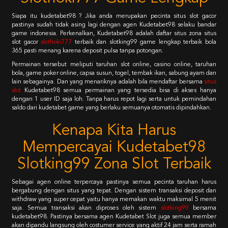
Siapa itu kudetabet98 ? Jika anda merupakan pecinta situs slot gacor
pastinya sudah tidak asing lagi dengan agen Kudetabet98 selaku bandar
game indonesia. Perkenalkan, Kudetabet98 adalah daftar situs zona situs
slot gacor
slothoki777
terbaik dan slotking99 game lengkap terbaik bola
365 pasti menang karena deposit pulsa tanpa potongan.
Permainan tersebut meliputi taruhan slot online, casino online, taruhan
bola, game poker online, capsa susun, togel, tembak ikan, sabung ayam dan
lain sebagainya. Dan yang menariknya adalah bila mendaftar bersama
situs
slot
Kudetabet98 semua permainan yang tersedia bisa di akses hanya
dengan 1 user ID saja loh. Tanpa harus repot lagi serta untuk pemindahan
saldo dari kudetabet game yang berlaku semuanya otomatis dipindahkan.
Kenapa Kita Harus
Mempercayai Kudetabet98
Slotking99 Zona Slot Terbaik
Sebagai agen online terpercaya pastinya semua pecinta taruhan harus
bergabung dengan situs yang tepat. Dengan sistem transaksi deposit dan
withdraw yang super cepat yaitu hanya memakan waktu maksimal 5 menit
saja. Semua transaksi akan diproses oleh sistem
slotking99
bersama
kudetabet98. Pastinya bersama agen Kudetabet Slot juga semua member
akan dipandu langsung oleh costumer service yang aktif 24 jam serta ramah