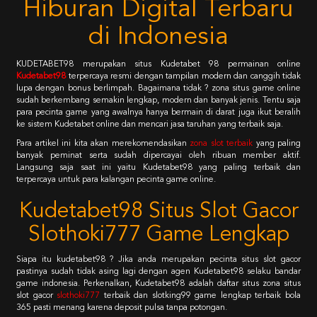
Hiburan Digital Terbaru
di Indonesia
KUDETABET98 merupakan situs Kudetabet 98 permainan online
Kudetabet98
terpercaya resmi dengan tampilan modern dan canggih tidak
lupa dengan bonus berlimpah. Bagaimana tidak ? zona situs game online
sudah berkembang semakin lengkap, modern dan banyak jenis. Tentu saja
para pecinta game yang awalnya hanya bermain di darat juga ikut beralih
ke sistem Kudetabet online dan mencari jasa taruhan yang terbaik saja.
Para artikel ini kita akan merekomendasikan
zona slot terbaik
yang paling
banyak peminat serta sudah dipercayai oleh ribuan member aktif.
Langsung saja saat ini yaitu Kudetabet98 yang paling terbaik dan
terpercaya untuk para kalangan pecinta game online.
Kudetabet98 Situs Slot Gacor
Slothoki777 Game Lengkap
Siapa itu kudetabet98 ? Jika anda merupakan pecinta situs slot gacor
pastinya sudah tidak asing lagi dengan agen Kudetabet98 selaku bandar
game indonesia. Perkenalkan, Kudetabet98 adalah daftar situs zona situs
slot gacor
slothoki777
terbaik dan slotking99 game lengkap terbaik bola
365 pasti menang karena deposit pulsa tanpa potongan.