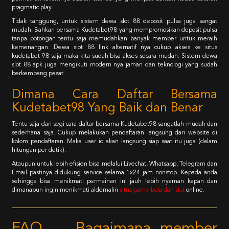
pragmatic play.
Tidak tanggung, untuk sistem dewa slot 88 deposit pulsa juga sangat
mudah. Bahkan bersama Kudetabet98 yang mempromosikan deposit pulsa
tanpa potongan tentu saja memudahkan banyak member untuk meraih
kemenangan. Dewa slot 88 link alternatif nya cukup akses ke situs
kudetabet 98 saja maka kita sudah bisa akses secara mudah. Sistem dewa
slot 88 apk juga mengikuti modern nya jaman dan teknologi yang sudah
berkembang pesat
Dimana Cara Daftar Bersama
Kudetabet98 Yang Baik dan Benar
Tentu saja dari segi cara daftar bersama Kudetabet98 sangatlah mudah dan
sederhana saja. Cukup melakukan pendaftaran langsung dari website di
kolom pendaftaran. Maka user id akan langsung siap saat itu juga (dalam
hitungan per detik).
Ataupun untuk lebih efisien bisa melalui Livechat, Whatsapp, Telegram dan
Email pastinya didukung service selama 1x24 jam nonstop. Kepada anda
sehingga bisa menikmati permainan ini jauh lebih nyaman kapan dan
dimanapun ingin menikmati aldernalin
situs game bola dan slot
online.