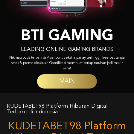
BTI GAMING
LEADING ONLINE GAMING BRANDS
Nikmati odds terbaik di Asia, bonus ekstra parlay tertinggi, free bet tanpa
batas & promo eksklusif. Gamifikasi membuat setiap taruhan jadi makin
seru!
MAIN
KUDETABET98 Platform Hiburan Digital
Terbaru di Indonesia
KUDETABET98 Platform