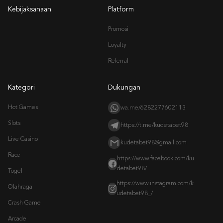
Kebijaksanaan
Platform
Promosi
Loyalty
Referral
Kategori
Dukungan
Hot Games
wa.me/6282277602113
Slots
https://t.me/kudetabet98
Live Casino
kudetabet98@gmail.com
Race
https://www.facebook.com/ku
detabet98/
Togel
https://www.instagram.com/k
Olahraga
udetabet98_/
Crash Game
Arcade