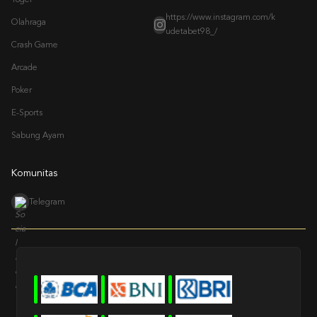
Togel
https://www.instagram.com/k
Olahraga
udetabet98_/
Crash Game
Arcade
Poker
E-Sports
Sabung Ayam
Komunitas
Telegram