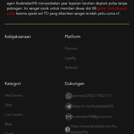
agen Kudetabet98 menyediakan jasa layanan taruhan deposit pulsa tanpa
potongan. Ini sangat cocok untuk member dewa slot 88
game bola deposit
pulsa
karena syarat wd TO yang diberikan sangat rendah yaitu cuma x1.
Kebijaksanaan
Platform
Promosi
Loyalty
Referral
Kategori
Dukungan
Hot Games
wa.me/6282277602113
Slots
https://t.me/kudetabet98
Live Casino
kudetabet98@gmail.com
Race
https://www.facebook.com/ku
detabet98/