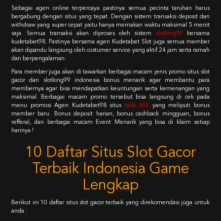
Sebagai agen online terpercaya pastinya semua pecinta taruhan harus
bergabung dengan situs yang tepat. Dengan sistem transaksi deposit dan
withdraw yang super cepat yaitu hanya memakan waktu maksimal 5 menit
saja. Semua transaksi akan diproses oleh sistem
slotking99
bersama
kudetabet98. Pastinya bersama agen Kudetabet Slot juga semua member
akan dipandu langsung oleh costumer service yang aktif 24 jam serta ramah
dan berpengalaman.
Para member juga akan di tawarkan berbagai macam jenis promo situs slot
gacor dan slotking99 indonesia bonus menarik agar membantu para
membernya agar bisa mendapatkan keuntungan serta kemenangan yang
maksimal. Berbagai macam promo tersebut bisa langsung di cek pada
menu promosi Agen Kudetabet98 situs
bola 365
yang meliputi bonus
member baru. Bonus deposit harian, bonus cashback mingguan, bonus
refferal, dan berbagai macam Event Menarik yang bisa di klaim setiap
harinya !
10 Daftar Situs Slot Gacor
Terbaik Indonesia Game
Lengkap
Berikut ini 10 daftar situs slot gacor terbaik yang direkomendasi juga untuk
anda :