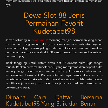
member kudetabet 98 bisa terus memaksimalkan tingkat kemenangan
nya.
Dewa Slot 88 Jenis
Permainan Favorit
Kudetabet98
Jaman sekarang ini
dewa slot 88
memang menjadi permainan yang sudah
mendominasi. Bagaimana tidak, jenis permainan ini memberikan layanan
dewa slot 88 login sistem paling mudah untuk dicoba. Dengan primadona
permainan favoritnya adalah slot 88 yang menjadi barisan kedua setelah
pragmatic play.
Tidak tanggung, untuk sistem dewa slot 88 deposit pulsa juga sangat
mudah. Bahkan bersama Kudetabet98 yang mempromosikan deposit pulsa
tanpa potongan tentu saja memudahkan banyak member untuk meraih
kemenangan. Dewa slot 88 link alternatif nya cukup akses ke situs
kudetabet 98 saja maka kita sudah bisa akses secara mudah. Sistem dewa
slot 88 apk juga mengikuti modern nya jaman dan teknologi yang sudah
berkembang pesat
Dimana Cara Daftar Bersama
Kudetabet98 Yang Baik dan Benar