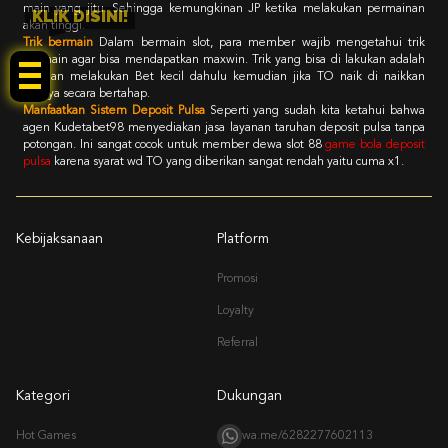
main yang jitu. Sehingga kemungkinan JP ketika melakukan permainan
KLIK DISINI!
akan tinggi.
Trik bermain
Dalam bermain slot, para member wajib mengetahui trik
bermain agar bisa mendapatkan maxwin. Trik yang bisa di lakukan adalah
dengan melakukan Bet kecil dahulu kemudian jika TO naik di naikkan
betnya secara bertahap.
Manfaatkan Sistem Deposit Pulsa
Seperti yang sudah kita ketahui bahwa
agen Kudetabet98 menyediakan jasa layanan taruhan deposit pulsa tanpa
potongan. Ini sangat cocok untuk member dewa slot 88
game bola deposit
pulsa
karena syarat wd TO yang diberikan sangat rendah yaitu cuma x1.
Kebijaksanaan
Platform
Promosi
Loyalty
Referral
Kategori
Dukungan
Hot Games
wa.me/6282277602113