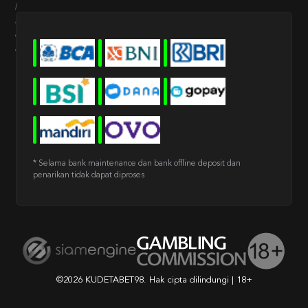
* Selama bank maintenance dan bank offline deposit dan
penarikan tidak dapat diproses
©2026 KUDETABET98. Hak cipta dilindungi | 18+