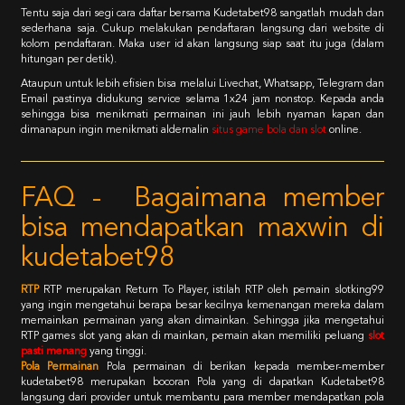
Tentu saja dari segi cara daftar bersama Kudetabet98 sangatlah mudah dan
sederhana saja. Cukup melakukan pendaftaran langsung dari website di
kolom pendaftaran. Maka user id akan langsung siap saat itu juga (dalam
hitungan per detik).
Ataupun untuk lebih efisien bisa melalui Livechat, Whatsapp, Telegram dan
Email pastinya didukung service selama 1x24 jam nonstop. Kepada anda
sehingga bisa menikmati permainan ini jauh lebih nyaman kapan dan
dimanapun ingin menikmati aldernalin
situs game bola dan slot
online.
FAQ - Bagaimana member
bisa mendapatkan maxwin di
kudetabet98
RTP
RTP merupakan Return To Player, istilah RTP oleh pemain slotking99
yang ingin mengetahui berapa besar kecilnya kemenangan mereka dalam
memainkan permainan yang akan dimainkan. Sehingga jika mengetahui
RTP games slot yang akan di mainkan, pemain akan memiliki peluang
slot
pasti menang
yang tinggi.
Pola Permainan
Pola permainan di berikan kepada member-member
kudetabet98 merupakan bocoran Pola yang di dapatkan Kudetabet98
langsung dari provider untuk membantu para member mendapatkan pola