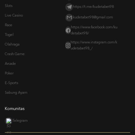
Slots
https://t.me/kudetabet98
Live Casino
kudetabet98@gmail.com
Race
https://www.facebook.com/ku
detabet98/
Togel
https://www.instagram.com/k
Olahraga
udetabet98_/
Crash Game
Arcade
Poker
E-Sports
Sabung Ayam
Komunitas
Telegram